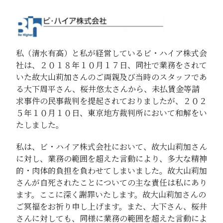
私（清水有高）と私が経営しているビ・ハイア株式会
社は、２０１８年１０月１７日、同社で業務をされて
いた故大山莉加さんのご両親及び当時のスタッフであ
る大下周平さん、桜井悠太さんから、未払賃金等請
求事件の民事裁判を提起されておりましたが、２０２
５年１０月１０日、東京地方裁判所において和解をい
たしました。
私は、ビ・ハイア株式会社において、故大山莉加さん
に対し、業務の範囲を超えた言動により、多大な精神
的・肉体的負担を負わせてしまいました。故大山莉加
さんが自死されたことについての主な責任は私にあり
ます。ここに深く謝罪いたします。故大山莉加さんの
ご冥福をお祈り申し上げます。また、大下さん、桜井
さんに対しても、同様に業務の範囲を超えた言動によ