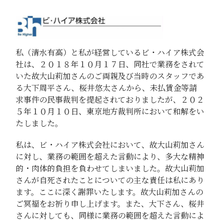
私（清水有高）と私が経営しているビ・ハイア株式会
社は、２０１８年１０月１７日、同社で業務をされて
いた故大山莉加さんのご両親及び当時のスタッフであ
る大下周平さん、桜井悠太さんから、未払賃金等請
求事件の民事裁判を提起されておりましたが、２０２
５年１０月１０日、東京地方裁判所において和解をい
たしました。
私は、ビ・ハイア株式会社において、故大山莉加さん
に対し、業務の範囲を超えた言動により、多大な精神
的・肉体的負担を負わせてしまいました。故大山莉加
さんが自死されたことについての主な責任は私にあり
ます。ここに深く謝罪いたします。故大山莉加さんの
ご冥福をお祈り申し上げます。また、大下さん、桜井
さんに対しても、同様に業務の範囲を超えた言動によ