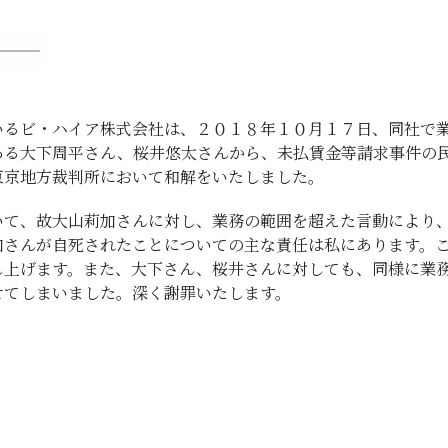
いるビ・ハイア株式会社は、２０１８年１０月１７日、同社で
ある大下周平さん、桜井悠太さんから、未払賃金等請求事件の
東京地方裁判所において和解をいたしました。
いて、故大山莉加さんに対し、業務の範囲を超えた言動により
加さんが自死されたことについての主な責任は私にあります。
し上げます。また、大下さん、桜井さんに対しても、同様に業
せてしまいました。深く謝罪いたします。