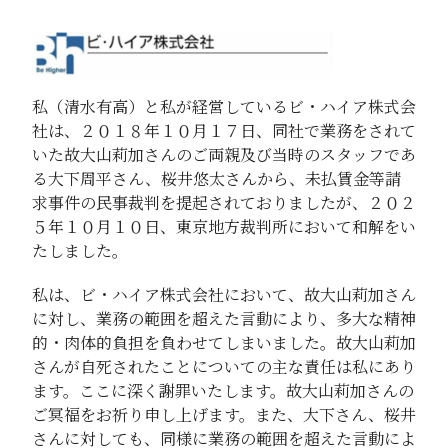
私（清水有高）と私が経営しているビ・ハイア株式会
社は、２０１８年１０月１７日、同社で業務をされて
いた故大山莉加さんのご両親及び当時のスタッフであ
る大下周平さん、桜井悠太さんから、未払賃金等請
求事件の民事裁判を提起されておりましたが、２０２
５年１０月１０日、東京地方裁判所において和解をい
たしました。
私は、ビ・ハイア株式会社において、故大山莉加さん
に対し、業務の範囲を超えた言動により、多大な精神
的・肉体的負担を負わせてしまいました。故大山莉加
さんが自死されたことについての主な責任は私にあり
ます。ここに深く謝罪いたします。故大山莉加さんの
ご冥福をお祈り申し上げます。また、大下さん、桜井
さんに対しても、同様に業務の範囲を超えた言動によ