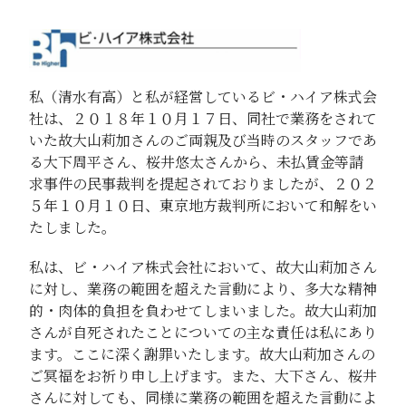
私（清水有高）と私が経営しているビ・ハイア株式会
社は、２０１８年１０月１７日、同社で業務をされて
いた故大山莉加さんのご両親及び当時のスタッフであ
る大下周平さん、桜井悠太さんから、未払賃金等請
求事件の民事裁判を提起されておりましたが、２０２
５年１０月１０日、東京地方裁判所において和解をい
たしました。
私は、ビ・ハイア株式会社において、故大山莉加さん
に対し、業務の範囲を超えた言動により、多大な精神
的・肉体的負担を負わせてしまいました。故大山莉加
さんが自死されたことについての主な責任は私にあり
ます。ここに深く謝罪いたします。故大山莉加さんの
ご冥福をお祈り申し上げます。また、大下さん、桜井
さんに対しても、同様に業務の範囲を超えた言動によ