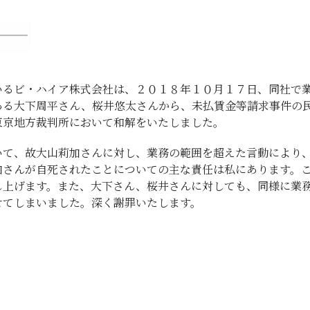
いるビ・ハイア株式会社は、２０１８年１０月１７日、同社で
ある大下周平さん、桜井悠太さんから、未払賃金等請求事件の
東京地方裁判所において和解をいたしました。
いて、故大山莉加さんに対し、業務の範囲を超えた言動により
加さんが自死されたことについての主な責任は私にあります。
し上げます。また、大下さん、桜井さんに対しても、同様に業
せてしまいました。深く謝罪いたします。