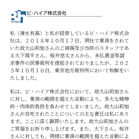
私（清水有高）と私が経営しているビ・ハイア株式会
社は、２０１８年１０月１７日、同社で業務をされて
いた故大山莉加さんのご両親及び当時のスタッフであ
る大下周平さん、桜井悠太さんから、未払賃金等請
求事件の民事裁判を提起されておりましたが、２０２
５年１０月１０日、東京地方裁判所において和解をい
たしました。
私は、ビ・ハイア株式会社において、故大山莉加さん
に対し、業務の範囲を超えた言動により、多大な精神
的・肉体的負担を負わせてしまいました。故大山莉加
さんが自死されたことについての主な責任は私にあり
ます。ここに深く謝罪いたします。故大山莉加さんの
ご冥福をお祈り申し上げます。また、大下さん、桜井
さんに対しても、同様に業務の範囲を超えた言動によ