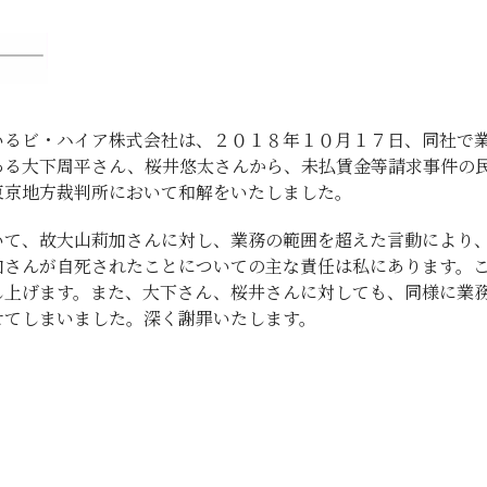
いるビ・ハイア株式会社は、２０１８年１０月１７日、同社で
ある大下周平さん、桜井悠太さんから、未払賃金等請求事件の
東京地方裁判所において和解をいたしました。
いて、故大山莉加さんに対し、業務の範囲を超えた言動により
加さんが自死されたことについての主な責任は私にあります。
し上げます。また、大下さん、桜井さんに対しても、同様に業
せてしまいました。深く謝罪いたします。