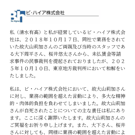
私（清水有高）と私が経営しているビ・ハイア株式会
社は、２０１８年１０月１７日、同社で業務をされて
いた故大山莉加さんのご両親及び当時のスタッフであ
る大下周平さん、桜井悠太さんから、未払賃金等請
求事件の民事裁判を提起されておりましたが、２０２
５年１０月１０日、東京地方裁判所において和解をい
たしました。
私は、ビ・ハイア株式会社において、故大山莉加さん
に対し、業務の範囲を超えた言動により、多大な精神
的・肉体的負担を負わせてしまいました。故大山莉加
さんが自死されたことについての主な責任は私にあり
ます。ここに深く謝罪いたします。故大山莉加さんの
ご冥福をお祈り申し上げます。また、大下さん、桜井
さんに対しても、同様に業務の範囲を超えた言動によ