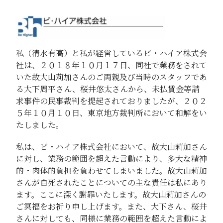
私（清水有高）と私が経営しているビ・ハイア株式会
社は、２０１８年１０月１７日、同社で業務をされて
いた故大山莉加さんのご両親及び当時のスタッフであ
る大下周平さん、桜井悠太さんから、未払賃金等請
求事件の民事裁判を提起されておりましたが、２０２
５年１０月１０日、東京地方裁判所において和解をい
たしました。
私は、ビ・ハイア株式会社において、故大山莉加さん
に対し、業務の範囲を超えた言動により、多大な精神
的・肉体的負担を負わせてしまいました。故大山莉加
さんが自死されたことについての主な責任は私にあり
ます。ここに深く謝罪いたします。故大山莉加さんの
ご冥福をお祈り申し上げます。また、大下さん、桜井
さんに対しても、同様に業務の範囲を超えた言動によ