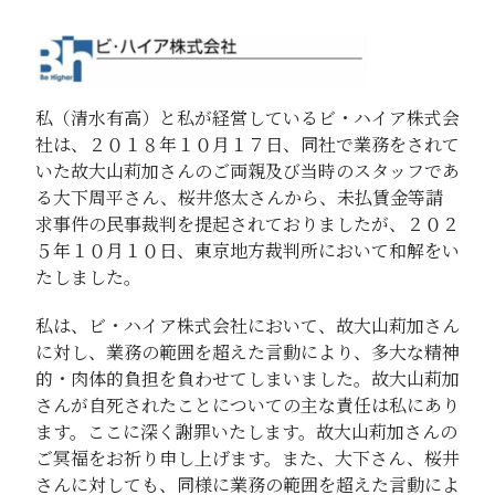
私（清水有高）と私が経営しているビ・ハイア株式会
社は、２０１８年１０月１７日、同社で業務をされて
いた故大山莉加さんのご両親及び当時のスタッフであ
る大下周平さん、桜井悠太さんから、未払賃金等請
求事件の民事裁判を提起されておりましたが、２０２
５年１０月１０日、東京地方裁判所において和解をい
たしました。
私は、ビ・ハイア株式会社において、故大山莉加さん
に対し、業務の範囲を超えた言動により、多大な精神
的・肉体的負担を負わせてしまいました。故大山莉加
さんが自死されたことについての主な責任は私にあり
ます。ここに深く謝罪いたします。故大山莉加さんの
ご冥福をお祈り申し上げます。また、大下さん、桜井
さんに対しても、同様に業務の範囲を超えた言動によ