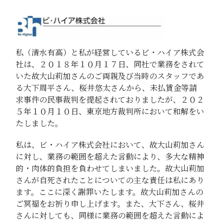
私（清水有高）と私が経営しているビ・ハイア株式会
社は、２０１８年１０月１７日、同社で業務をされて
いた故大山莉加さんのご両親及び当時のスタッフであ
る大下周平さん、桜井悠太さんから、未払賃金等請
求事件の民事裁判を提起されておりましたが、２０２
５年１０月１０日、東京地方裁判所において和解をい
たしました。
私は、ビ・ハイア株式会社において、故大山莉加さん
に対し、業務の範囲を超えた言動により、多大な精神
的・肉体的負担を負わせてしまいました。故大山莉加
さんが自死されたことについての主な責任は私にあり
ます。ここに深く謝罪いたします。故大山莉加さんの
ご冥福をお祈り申し上げます。また、大下さん、桜井
さんに対しても、同様に業務の範囲を超えた言動によ