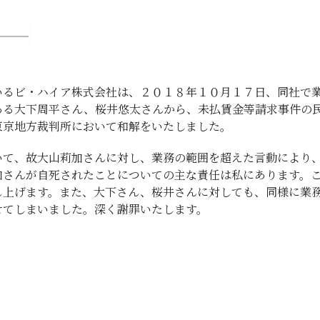
いるビ・ハイア株式会社は、２０１８年１０月１７日、同社で
ある大下周平さん、桜井悠太さんから、未払賃金等請求事件の
東京地方裁判所において和解をいたしました。
いて、故大山莉加さんに対し、業務の範囲を超えた言動により
加さんが自死されたことについての主な責任は私にあります。
し上げます。また、大下さん、桜井さんに対しても、同様に業
せてしまいました。深く謝罪いたします。