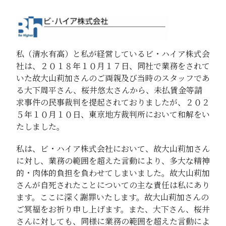
私（清水有高）と私が経営しているビ・ハイア株式会
社は、２０１８年１０月１７日、同社で業務をされて
いた故大山莉加さんのご両親及び当時のスタッフであ
る大下周平さん、桜井悠太さんから、未払賃金等請
求事件の民事裁判を提起されておりましたが、２０２
５年１０月１０日、東京地方裁判所において和解をい
たしました。
私は、ビ・ハイア株式会社において、故大山莉加さん
に対し、業務の範囲を超えた言動により、多大な精神
的・肉体的負担を負わせてしまいました。故大山莉加
さんが自死されたことについての主な責任は私にあり
ます。ここに深く謝罪いたします。故大山莉加さんの
ご冥福をお祈り申し上げます。また、大下さん、桜井
さんに対しても、同様に業務の範囲を超えた言動によ