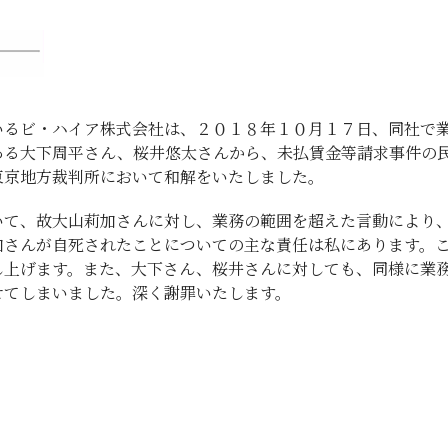
いるビ・ハイア株式会社は、２０１８年１０月１７日、同社で
ある大下周平さん、桜井悠太さんから、未払賃金等請求事件の
東京地方裁判所において和解をいたしました。
いて、故大山莉加さんに対し、業務の範囲を超えた言動により
加さんが自死されたことについての主な責任は私にあります。
し上げます。また、大下さん、桜井さんに対しても、同様に業
せてしまいました。深く謝罪いたします。